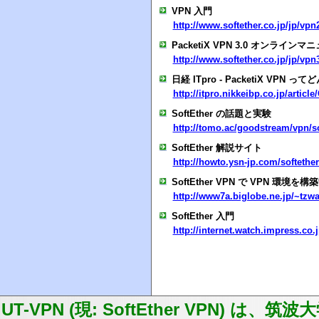
VPN 入門
http://www.softether.co.jp/jp/vpn
PacketiX VPN 3.0 オンラインマ
http://www.softether.co.jp/jp/vp
日経 ITpro - PacketiX VPN 
http://itpro.nikkeibp.co.jp/arti
SoftEther の話題と実験
http://tomo.ac/goodstream/vpn/so
SoftEther 解説サイト
http://howto.ysn-jp.com/softethe
SoftEther VPN で VPN 環境を構
http://www7a.biglobe.ne.jp/~tzwa
SoftEther 入門
http://internet.watch.impress.co.
UT-VPN (現: SoftEther VPN)