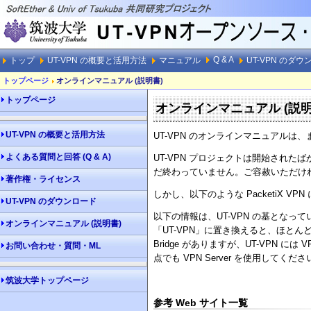
Q & A
トップ
UT-VPN の概要と活用方法
マニュアル
UT-VPN のダ
トップページ
オンラインマニュアル (説明書)
トップページ
オンラインマニュアル (説明
UT-VPN の概要と活用方法
UT-VPN のオンラインマニュアルは
よくある質問と回答 (Q & A)
UT-VPN プロジェクトは開始され
だ終わっていません。ご容赦いただけ
著作権・ライセンス
しかし、以下のような PacketiX 
UT-VPN のダウンロード
以下の情報は、UT-VPN の基となっている 
オンラインマニュアル (説明書)
「UT-VPN」に置き換えると、ほとんど理
Bridge がありますが、UT-VPN には
お問い合わせ・質問・ML
点でも VPN Server を使用してくださ
筑波大学トップページ
参考 Web サイト一覧